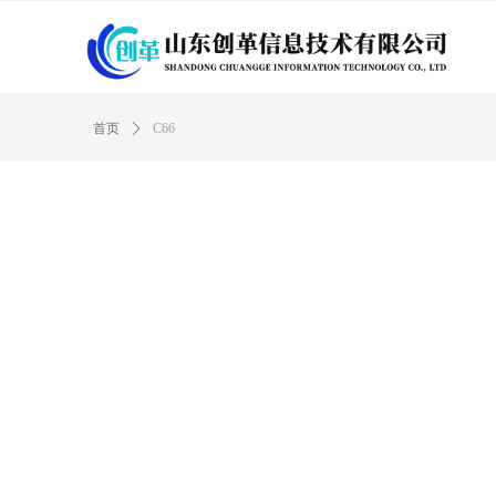
首页
ꄲ
C66